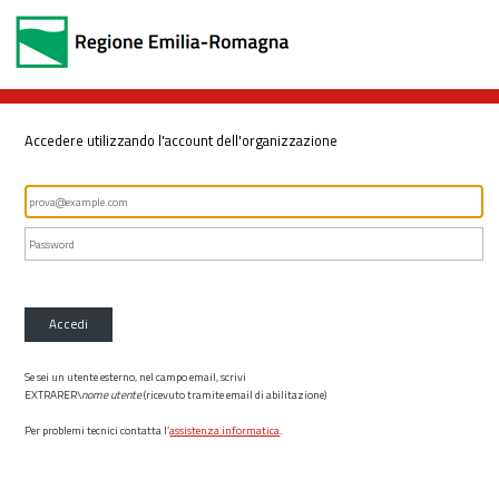
Accedere utilizzando l'account dell'organizzazione
Accedi
Se sei un utente esterno, nel campo email, scrivi
EXTRARER\
nome utente
(ricevuto tramite email di abilitazione)
Per problemi tecnici contatta l’
assistenza informatica
.