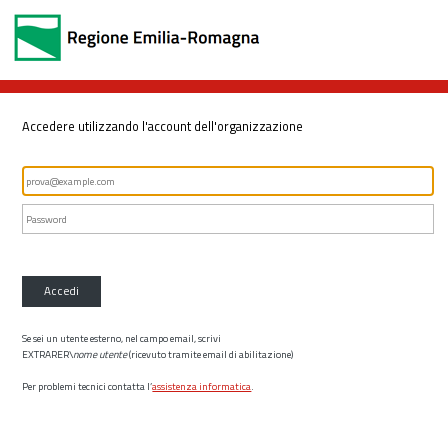
Accedere utilizzando l'account dell'organizzazione
Accedi
Se sei un utente esterno, nel campo email, scrivi
EXTRARER\
nome utente
(ricevuto tramite email di abilitazione)
Per problemi tecnici contatta l’
assistenza informatica
.