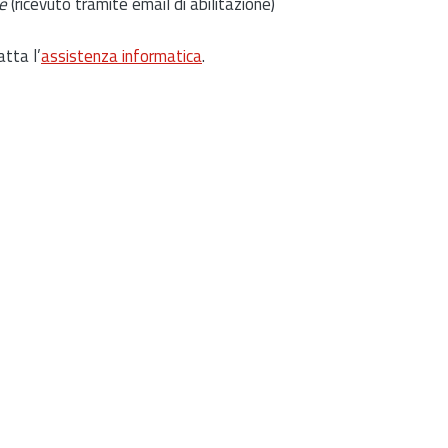
e
(ricevuto tramite email di abilitazione)
atta l’
assistenza informatica
.