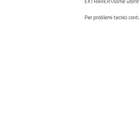
EXTRARER\
nome utent
Per problemi tecnici cont