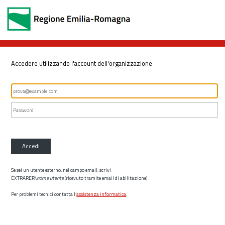
Accedere utilizzando l'account dell'organizzazione
Accedi
Se sei un utente esterno, nel campo email, scrivi
EXTRARER\
nome utente
(ricevuto tramite email di abilitazione)
Per problemi tecnici contatta l’
assistenza informatica
.