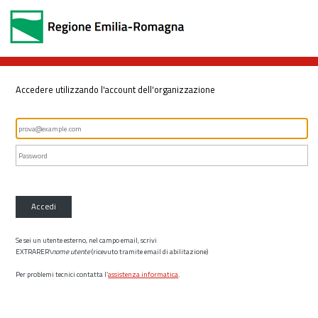
Accedere utilizzando l'account dell'organizzazione
Accedi
Se sei un utente esterno, nel campo email, scrivi
EXTRARER\
nome utente
(ricevuto tramite email di abilitazione)
Per problemi tecnici contatta l’
assistenza informatica
.