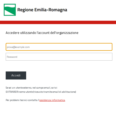
Accedere utilizzando l'account dell'organizzazione
Accedi
Se sei un utente esterno, nel campo email, scrivi
EXTRARER\
nome utente
(ricevuto tramite email di abilitazione)
Per problemi tecnici contatta l’
assistenza informatica
.