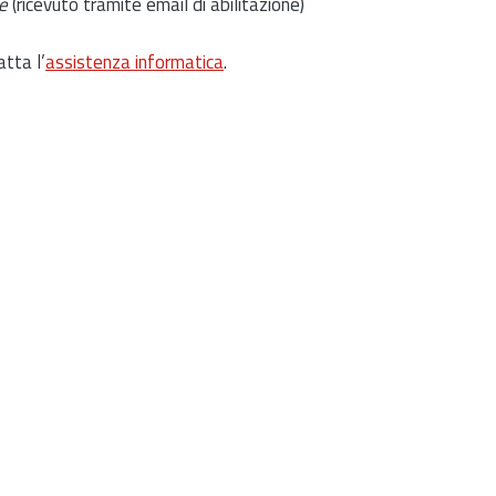
e
(ricevuto tramite email di abilitazione)
atta l’
assistenza informatica
.