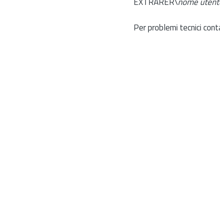
EXTRARER\
nome utent
Per problemi tecnici cont