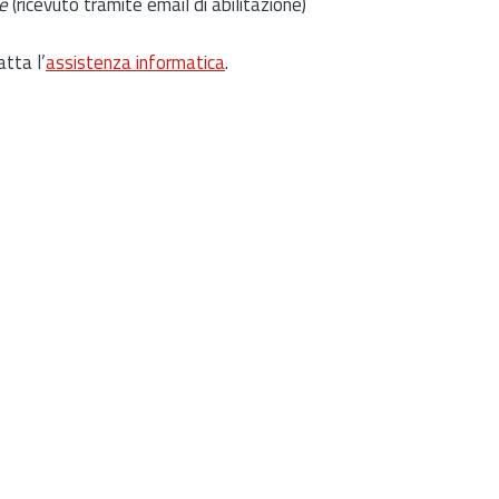
e
(ricevuto tramite email di abilitazione)
atta l’
assistenza informatica
.