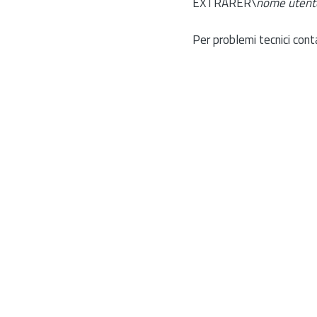
EXTRARER\
nome utent
Per problemi tecnici cont