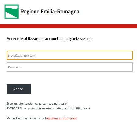
Accedere utilizzando l'account dell'organizzazione
Accedi
Se sei un utente esterno, nel campo email, scrivi
EXTRARER\
nome utente
(ricevuto tramite email di abilitazione)
Per problemi tecnici contatta l’
assistenza informatica
.