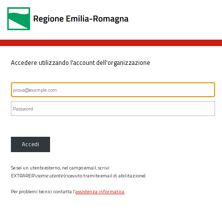
Accedere utilizzando l'account dell'organizzazione
Accedi
Se sei un utente esterno, nel campo email, scrivi
EXTRARER\
nome utente
(ricevuto tramite email di abilitazione)
Per problemi tecnici contatta l’
assistenza informatica
.