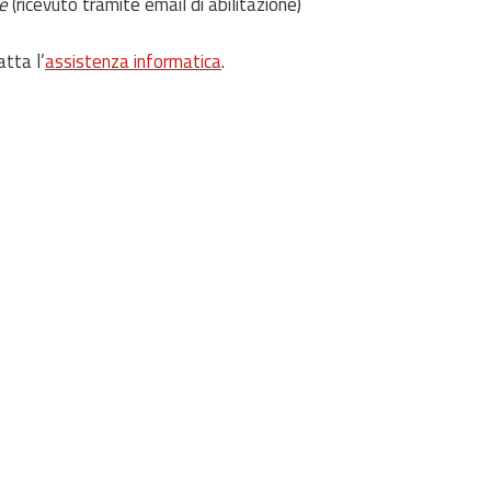
e
(ricevuto tramite email di abilitazione)
atta l’
assistenza informatica
.