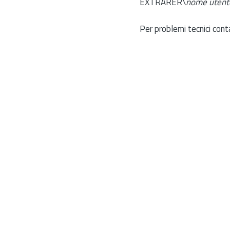
EXTRARER\
nome utent
Per problemi tecnici cont