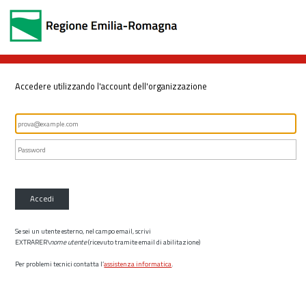
Accedere utilizzando l'account dell'organizzazione
Accedi
Se sei un utente esterno, nel campo email, scrivi
EXTRARER\
nome utente
(ricevuto tramite email di abilitazione)
Per problemi tecnici contatta l’
assistenza informatica
.