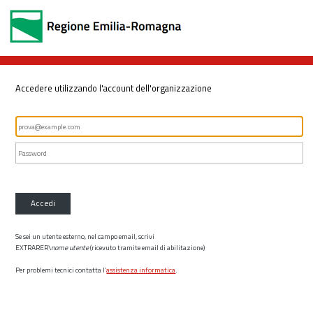
Accedere utilizzando l'account dell'organizzazione
Accedi
Se sei un utente esterno, nel campo email, scrivi
EXTRARER\
nome utente
(ricevuto tramite email di abilitazione)
Per problemi tecnici contatta l’
assistenza informatica
.