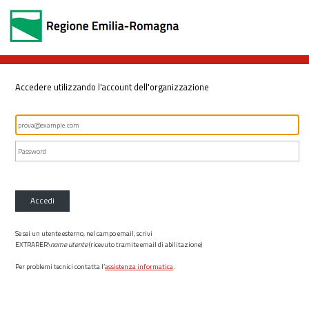
Accedere utilizzando l'account dell'organizzazione
Accedi
Se sei un utente esterno, nel campo email, scrivi
EXTRARER\
nome utente
(ricevuto tramite email di abilitazione)
Per problemi tecnici contatta l’
assistenza informatica
.