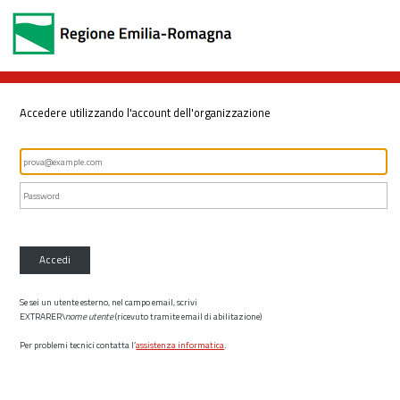
Accedere utilizzando l'account dell'organizzazione
Accedi
Se sei un utente esterno, nel campo email, scrivi
EXTRARER\
nome utente
(ricevuto tramite email di abilitazione)
Per problemi tecnici contatta l’
assistenza informatica
.