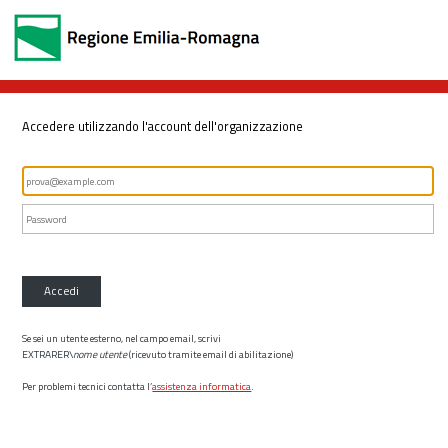
Accedere utilizzando l'account dell'organizzazione
Accedi
Se sei un utente esterno, nel campo email, scrivi
EXTRARER\
nome utente
(ricevuto tramite email di abilitazione)
Per problemi tecnici contatta l’
assistenza informatica
.