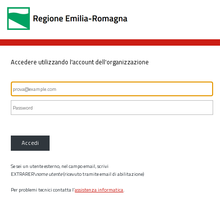
Accedere utilizzando l'account dell'organizzazione
Accedi
Se sei un utente esterno, nel campo email, scrivi
EXTRARER\
nome utente
(ricevuto tramite email di abilitazione)
Per problemi tecnici contatta l’
assistenza informatica
.