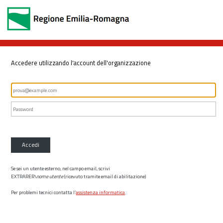
Accedere utilizzando l'account dell'organizzazione
Accedi
Se sei un utente esterno, nel campo email, scrivi
EXTRARER\
nome utente
(ricevuto tramite email di abilitazione)
Per problemi tecnici contatta l’
assistenza informatica
.