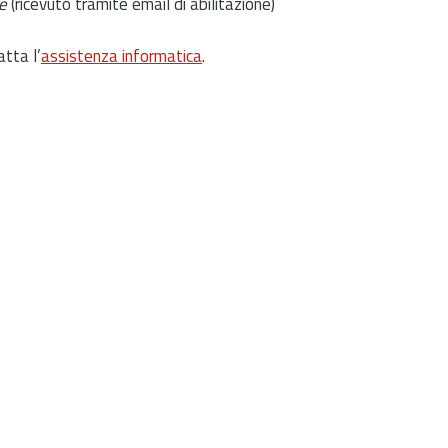
e
(ricevuto tramite email di abilitazione)
atta l’
assistenza informatica
.