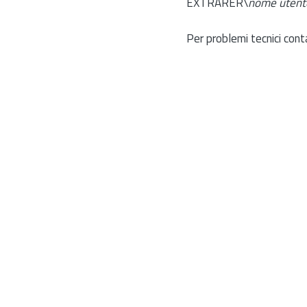
EXTRARER\
nome utent
Per problemi tecnici cont