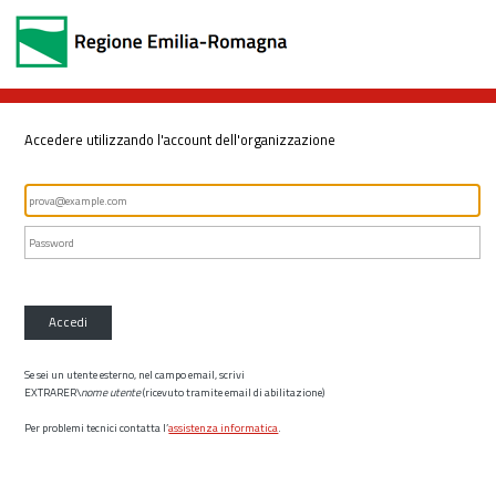
Accedere utilizzando l'account dell'organizzazione
Accedi
Se sei un utente esterno, nel campo email, scrivi
EXTRARER\
nome utente
(ricevuto tramite email di abilitazione)
Per problemi tecnici contatta l’
assistenza informatica
.