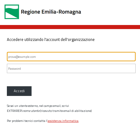
Accedere utilizzando l'account dell'organizzazione
Accedi
Se sei un utente esterno, nel campo email, scrivi
EXTRARER\
nome utente
(ricevuto tramite email di abilitazione)
Per problemi tecnici contatta l’
assistenza informatica
.