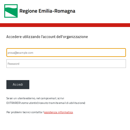
Accedere utilizzando l'account dell'organizzazione
Accedi
Se sei un utente esterno, nel campo email, scrivi
EXTRARER\
nome utente
(ricevuto tramite email di abilitazione)
Per problemi tecnici contatta l’
assistenza informatica
.