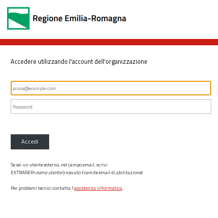
Accedere utilizzando l'account dell'organizzazione
Accedi
Se sei un utente esterno, nel campo email, scrivi
EXTRARER\
nome utente
(ricevuto tramite email di abilitazione)
Per problemi tecnici contatta l’
assistenza informatica
.