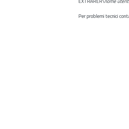
EXTRARER\
nome utent
Per problemi tecnici cont