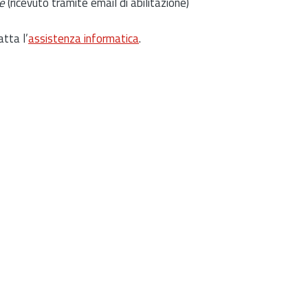
e
(ricevuto tramite email di abilitazione)
atta l’
assistenza informatica
.