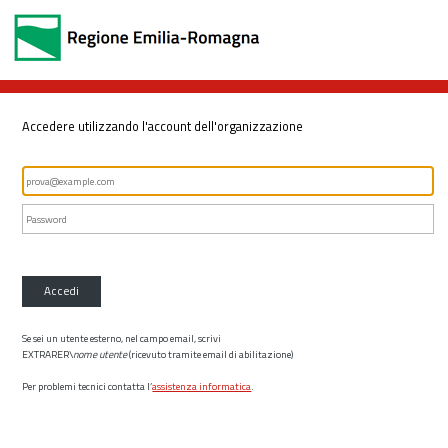
Accedere utilizzando l'account dell'organizzazione
Accedi
Se sei un utente esterno, nel campo email, scrivi
EXTRARER\
nome utente
(ricevuto tramite email di abilitazione)
Per problemi tecnici contatta l’
assistenza informatica
.