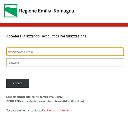
Accedere utilizzando l'account dell'organizzazione
Accedi
Se sei un utente esterno, nel campo email, scrivi
EXTRARER\
nome utente
(ricevuto tramite email di abilitazione)
Per problemi tecnici contatta l’
assistenza informatica
.