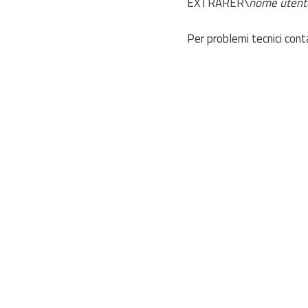
EXTRARER\
nome utent
Per problemi tecnici cont