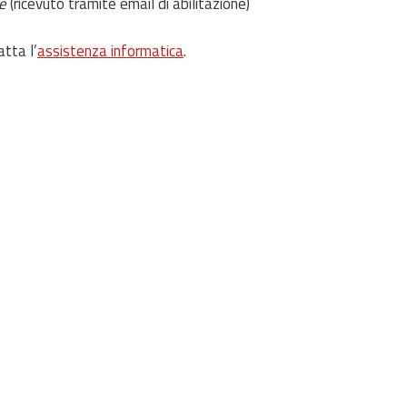
e
(ricevuto tramite email di abilitazione)
atta l’
assistenza informatica
.