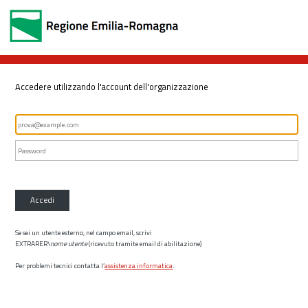
Accedere utilizzando l'account dell'organizzazione
Accedi
Se sei un utente esterno, nel campo email, scrivi
EXTRARER\
nome utente
(ricevuto tramite email di abilitazione)
Per problemi tecnici contatta l’
assistenza informatica
.