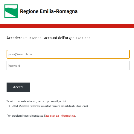
Accedere utilizzando l'account dell'organizzazione
Accedi
Se sei un utente esterno, nel campo email, scrivi
EXTRARER\
nome utente
(ricevuto tramite email di abilitazione)
Per problemi tecnici contatta l’
assistenza informatica
.