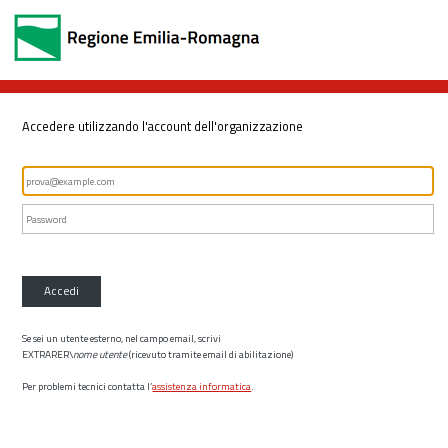
Accedere utilizzando l'account dell'organizzazione
Accedi
Se sei un utente esterno, nel campo email, scrivi
EXTRARER\
nome utente
(ricevuto tramite email di abilitazione)
Per problemi tecnici contatta l’
assistenza informatica
.