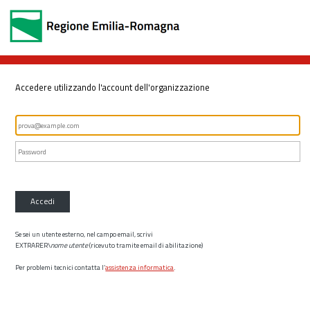
Accedere utilizzando l'account dell'organizzazione
Accedi
Se sei un utente esterno, nel campo email, scrivi
EXTRARER\
nome utente
(ricevuto tramite email di abilitazione)
Per problemi tecnici contatta l’
assistenza informatica
.