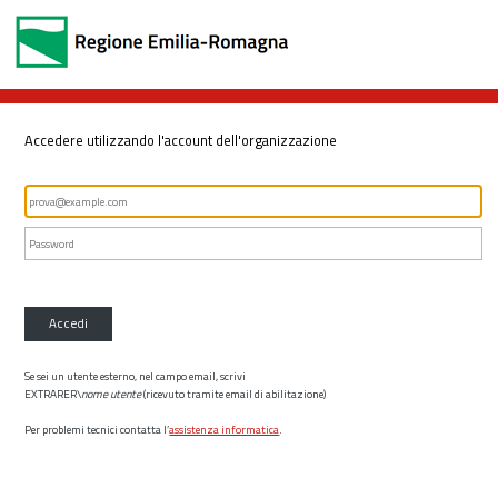
Accedere utilizzando l'account dell'organizzazione
Accedi
Se sei un utente esterno, nel campo email, scrivi
EXTRARER\
nome utente
(ricevuto tramite email di abilitazione)
Per problemi tecnici contatta l’
assistenza informatica
.