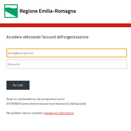
Accedere utilizzando l'account dell'organizzazione
Accedi
Se sei un utente esterno, nel campo email, scrivi
EXTRARER\
nome utente
(ricevuto tramite email di abilitazione)
Per problemi tecnici contatta l’
assistenza informatica
.