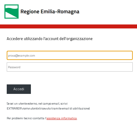
Accedere utilizzando l'account dell'organizzazione
Accedi
Se sei un utente esterno, nel campo email, scrivi
EXTRARER\
nome utente
(ricevuto tramite email di abilitazione)
Per problemi tecnici contatta l’
assistenza informatica
.