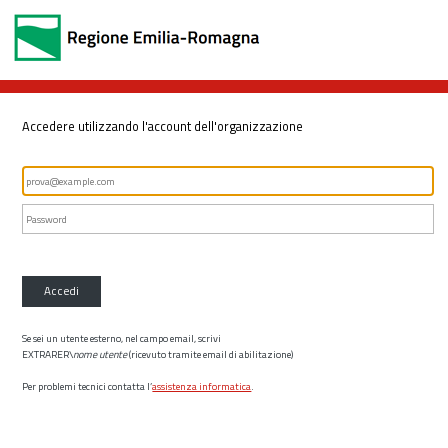
Accedere utilizzando l'account dell'organizzazione
Accedi
Se sei un utente esterno, nel campo email, scrivi
EXTRARER\
nome utente
(ricevuto tramite email di abilitazione)
Per problemi tecnici contatta l’
assistenza informatica
.