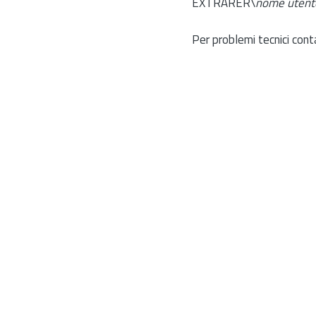
EXTRARER\
nome utent
Per problemi tecnici cont