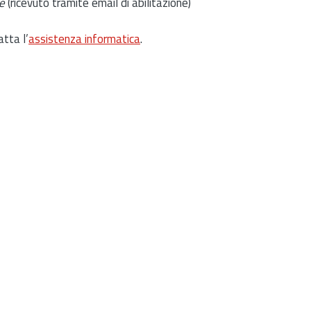
e
(ricevuto tramite email di abilitazione)
atta l’
assistenza informatica
.