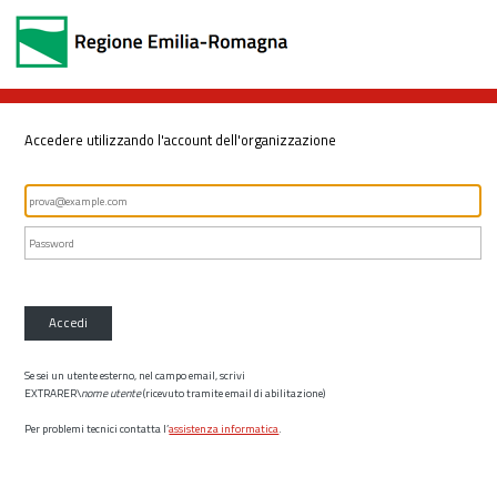
Accedere utilizzando l'account dell'organizzazione
Accedi
Se sei un utente esterno, nel campo email, scrivi
EXTRARER\
nome utente
(ricevuto tramite email di abilitazione)
Per problemi tecnici contatta l’
assistenza informatica
.