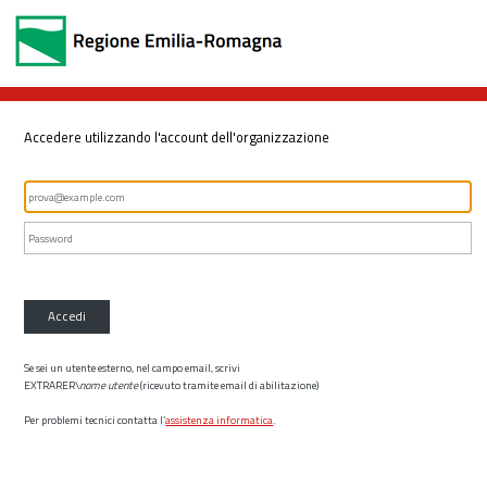
Accedere utilizzando l'account dell'organizzazione
Accedi
Se sei un utente esterno, nel campo email, scrivi
EXTRARER\
nome utente
(ricevuto tramite email di abilitazione)
Per problemi tecnici contatta l’
assistenza informatica
.