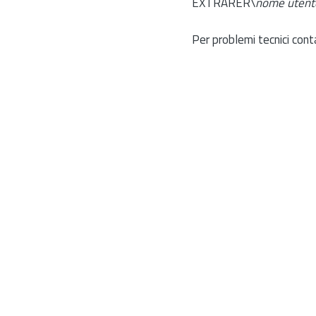
EXTRARER\
nome utent
Per problemi tecnici cont