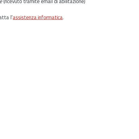
e
(ricevuto tramite email di abilitazione)
atta l’
assistenza informatica
.