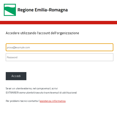
Accedere utilizzando l'account dell'organizzazione
Accedi
Se sei un utente esterno, nel campo email, scrivi
EXTRARER\
nome utente
(ricevuto tramite email di abilitazione)
Per problemi tecnici contatta l’
assistenza informatica
.