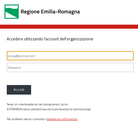
Accedere utilizzando l'account dell'organizzazione
Accedi
Se sei un utente esterno, nel campo email, scrivi
EXTRARER\
nome utente
(ricevuto tramite email di abilitazione)
Per problemi tecnici contatta l’
assistenza informatica
.