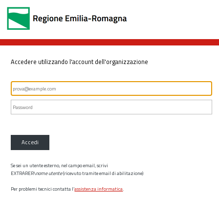
Accedere utilizzando l'account dell'organizzazione
Accedi
Se sei un utente esterno, nel campo email, scrivi
EXTRARER\
nome utente
(ricevuto tramite email di abilitazione)
Per problemi tecnici contatta l’
assistenza informatica
.