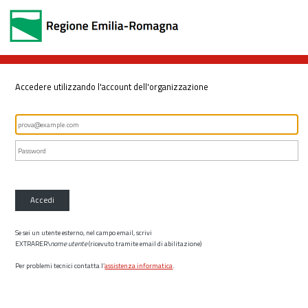
Accedere utilizzando l'account dell'organizzazione
Accedi
Se sei un utente esterno, nel campo email, scrivi
EXTRARER\
nome utente
(ricevuto tramite email di abilitazione)
Per problemi tecnici contatta l’
assistenza informatica
.