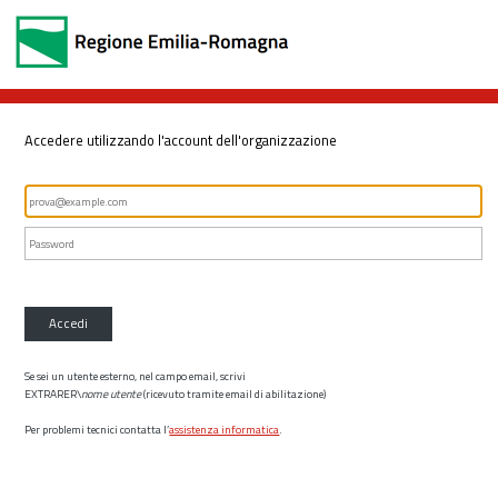
Accedere utilizzando l'account dell'organizzazione
Accedi
Se sei un utente esterno, nel campo email, scrivi
EXTRARER\
nome utente
(ricevuto tramite email di abilitazione)
Per problemi tecnici contatta l’
assistenza informatica
.