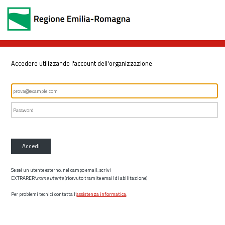
Accedere utilizzando l'account dell'organizzazione
Accedi
Se sei un utente esterno, nel campo email, scrivi
EXTRARER\
nome utente
(ricevuto tramite email di abilitazione)
Per problemi tecnici contatta l’
assistenza informatica
.