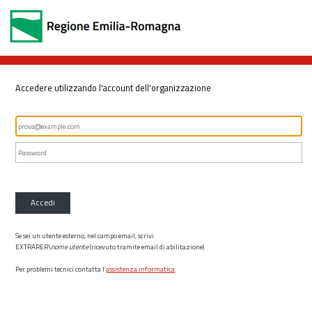
Accedere utilizzando l'account dell'organizzazione
Accedi
Se sei un utente esterno, nel campo email, scrivi
EXTRARER\
nome utente
(ricevuto tramite email di abilitazione)
Per problemi tecnici contatta l’
assistenza informatica
.