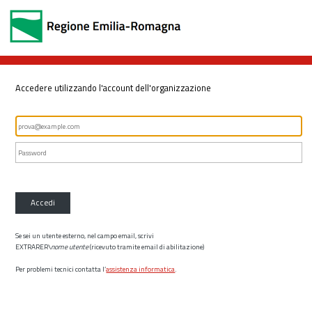
Accedere utilizzando l'account dell'organizzazione
Accedi
Se sei un utente esterno, nel campo email, scrivi
EXTRARER\
nome utente
(ricevuto tramite email di abilitazione)
Per problemi tecnici contatta l’
assistenza informatica
.