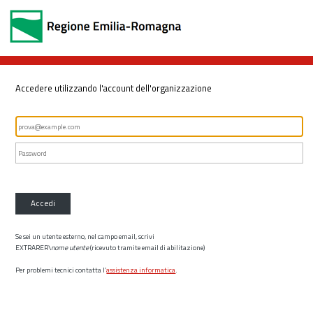
Accedere utilizzando l'account dell'organizzazione
Accedi
Se sei un utente esterno, nel campo email, scrivi
EXTRARER\
nome utente
(ricevuto tramite email di abilitazione)
Per problemi tecnici contatta l’
assistenza informatica
.