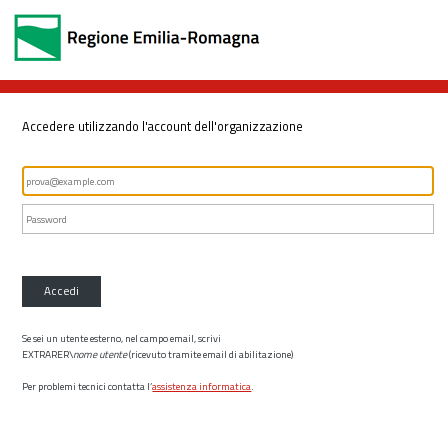
Accedere utilizzando l'account dell'organizzazione
Accedi
Se sei un utente esterno, nel campo email, scrivi
EXTRARER\
nome utente
(ricevuto tramite email di abilitazione)
Per problemi tecnici contatta l’
assistenza informatica
.