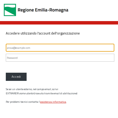
Accedere utilizzando l'account dell'organizzazione
Accedi
Se sei un utente esterno, nel campo email, scrivi
EXTRARER\
nome utente
(ricevuto tramite email di abilitazione)
Per problemi tecnici contatta l’
assistenza informatica
.